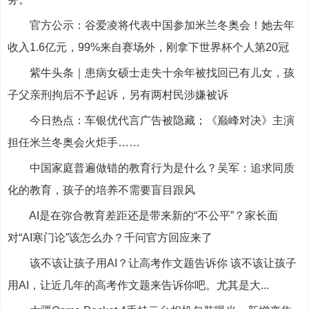
官方公示：谷爱凌将代表中国参加米兰冬奥会！她去年
收入1.6亿元，99%来自赛场外，刚拿下世界杯个人第20冠
紫牛头条｜患病女硕士走失十余年被找回已有儿女，孩
子父亲刑拘后不予起诉，另有两村民涉嫌被诉
今日热点：车银优代言广告被隐藏；《巅峰对决》主演
担任米兰冬奥会火炬手……
中国家庭普遍做错的教育行为是什么？吴军：追求同质
化的教育，孩子的培养不需要盲目跟风
AI是在弥合教育差距还是带来新的“不公平”？家长面
对“AI寒门论”该怎么办？千问官方回应来了
该不该让孩子用AI？让高考作文题告诉你 该不该让孩子
用AI，让近几年的高考作文题来告诉你吧。尤其是大...