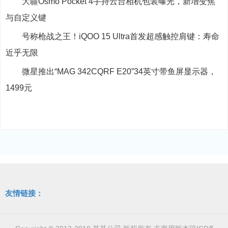
大疆Osmo Pocket 4手持云台相机包装曝光，新增变焦
与自定义键
号称枪战之王！iQOO 15 Ultra首发超感触控肩键：寿命
近乎无限
微星推出“MAG 342CQRF E20”34英寸带鱼屏显示器，
1499元
友情链接：