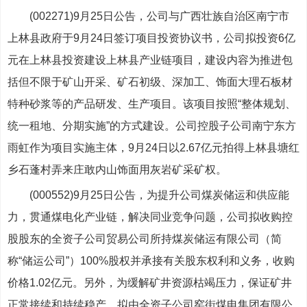
(002271)9月25日公告，公司与广西壮族自治区南宁市
上林县政府于9月24日签订项目投资协议书，公司拟投资6亿
元在上林县投资建设上林县产业链项目，建设内容为推进包
括但不限于矿山开采、矿石初级、深加工、饰面大理石板材
特种砂浆等的产品研发、生产项目。该项目按照“整体规划、
统一租地、分期实施”的方式建设。公司控股子公司南宁东方
雨虹作为项目实施主体，9月24日以2.67亿元拍得上林县塘红
乡石蓬村弄来庄敢内山饰面用灰岩矿采矿权。
(000552)9月25日公告，为提升公司煤炭储运和供应能
力，贯通煤电化产业链，解决同业竞争问题，公司拟收购控
股股东的全资子公司贸易公司所持煤炭储运有限公司（简
称“储运公司”）100%股权并承接有关股东权利和义务，收购
价格1.02亿元。另外，为缓解矿井资源枯竭压力，保证矿井
正常接续和持续稳产，拟由全资子公司窑街煤电集团有限公