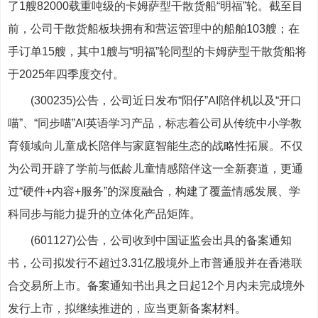
了1艘82000载重吨级的卡姆萨型干散货船“明福”轮。截至目
前，公司干散货船板块拥有和营运管理中的船舶103艘；在
手订单15艘，其中1艘与“明福”轮同型的卡姆萨型干散货船将
于2025年四季度交付。
(300235)公告，公司近日发布“阳仔”AI陪伴机以及“开口
喵”、“同步喵”AI英语学习产品，标志着公司从传统中小学教
育领域向儿童成长陪伴与家庭智能生态的战略性拓展。不仅
为公司开辟了学前与低龄儿童情感陪伴这一全新赛道，更通
过“硬件+内容+服务”的深度融合，构建了覆盖情感发展、学
科同步与能力提升的立体化产品矩阵。
(601127)公告，公司收到中国证监会出具的备案通知
书，公司拟发行不超过3.31亿股境外上市普通股并在香港联
合交易所上市。备案通知书出具之日起12个月内未完成境外
发行上市，拟继续推进的，应当更新备案材料。