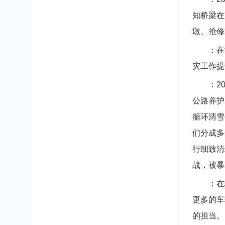
知桥梁在
墩、抢修
：在洪
灾工作提
：202
公路养护
循环清雪
们分成多
行细致清
战，被暴
：在极
更多的车
的担当。