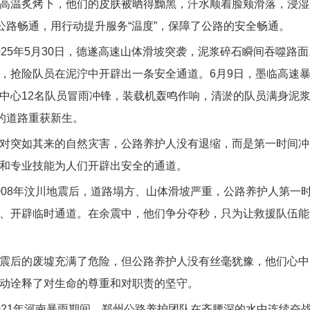
温炙烤下，他们的皮肤被晒得黝黑，汗水顺着脸颊滑落，浸湿
”公路畅通，用行动提升服务“温度”，保障了公路的安全畅通。
5年5月30日，德遂高速山体滑坡突袭，泥浆碎石瞬间吞噬路
，抢险队员在泥泞中开辟出一条安全通道。6月9日，墨临高速暴
中心12名队员冒雨冲锋，装载机轰鸣作响，清淤的队员满身泥浆
”的道路重获新生。
突如其来的自然灾害，公路养护人没有退缩，而是第一时间冲
和专业技能为人们开辟出安全的通道。
8年汶川地震后，道路塌方、山体滑坡严重，公路养护人第一
、开辟临时通道。在余震中，他们争分夺秒，只为让救援队伍能
后的废墟充满了危险，但公路养护人没有丝毫犹豫，他们心中
动诠释了对生命的尊重和对职责的坚守。
1年河南暴雨期间，郑州公路养护团队在齐腰深的水中连续奋战