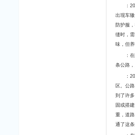
：202
出现车辙
防护服，
缝时，需
味，但养
：在酷
条公路，
：201
区。公路
到了许多
固或搭建
重，道路
通了这条