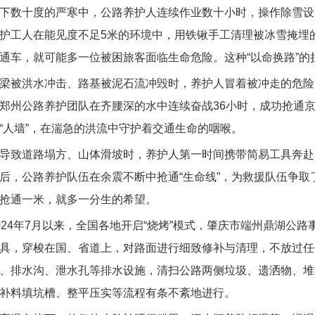
十度的严寒中，公路养护人连续作业数十小时，操作除雪设备
护工人在能见度不足5米的环境中，用铁锹手工清理被冰雪掩埋
通车，就可能多一位被困旅客面临生命危险。这种“以命换路”的
洪水冲击、路基被泥石流冲毁时，养护人冒着被冲走的危险，
郑州公路养护团队在齐腰深的水中连续奋战36小时，成功抢通
“人墙”，在湍急的洪流中守护着交通生命的咽喉。
道路塌方、山体滑坡时，养护人第一时间携带简易工具奔赴灾
后，公路养护队伍在余震不断中抢通“生命线”，为救援队伍争
抢通一米，就多一分生的希望。
4年7月以来，全国各地开启“烧烤”模式，肇庆市端州鼎湖公路
具，穿梭在国、省道上，对路面进行细致修补与清理，不放过任
、排水沟、泄水孔等排水设施，清扫公路两侧垃圾、遗洒物、堆
补料填坑槽、整平压实等流程有条不紊地进行。