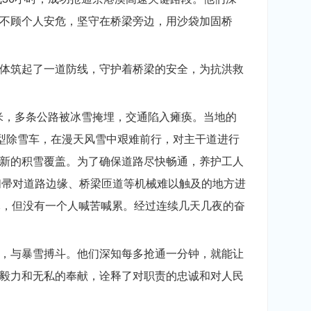
不顾个人安危，坚守在桥梁旁边，用沙袋加固桥
体筑起了一道防线，守护着桥梁的安全，为抗洪救
米，多条公路被冰雪掩埋，交通陷入瘫痪。当地的
大型除雪车，在漫天风雪中艰难前行，对主干道进行
新的积雪覆盖。为了确保道路尽快畅通，养护工人
扫帚对道路边缘、桥梁匝道等机械难以触及的地方进
木，但没有一个人喊苦喊累。经过连续几天几夜的奋
，与暴雪搏斗。他们深知每多抢通一分钟，就能让
毅力和无私的奉献，诠释了对职责的忠诚和对人民