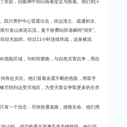
了衣衫，但眼神中却闪烁着坚定与执着。他们用汗
面。四川养护中心雷霆出击，转运渣土、疏通积水、
雨引发山体泥石流，曼干收费站匝道瞬间“消失”。
却目光如炬。经过11小时连续作战，这条被泥
向危险区域，与时间赛跑，与自然灾害抗争，用自
时间奔赴灾区。他们冒着余震不断的危险，用双手
够尽快到达受灾地区，为受灾群众争取更多的生存
只有一个信念：尽快抢通道路，拯救生命。他们用
36小时，成功抢通京港澳高速关键路段。他们深