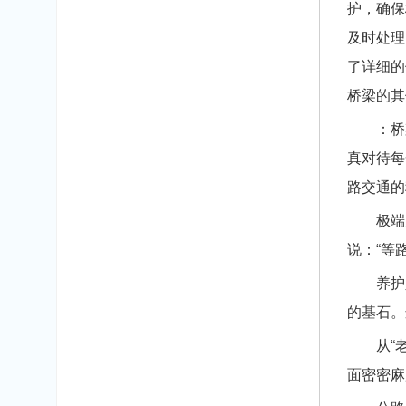
护，确保
及时处理
了详细的
桥梁的其
：桥梁
真对待每
路交通的
极端天
说：“等
养护人
的基石。
从“老把
面密密麻