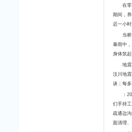
在零下数
期间，养
迟一小时
当桥梁被
暴雨中，
身体筑起
地震导致
汶川地震
谈；每多
：202
们手持工
疏通边沟
面清理、