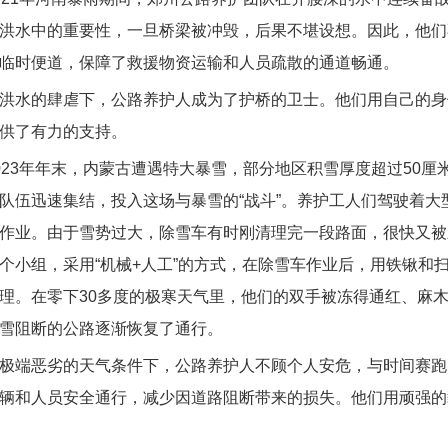
洪水中的重要性，一旦桥梁被冲毁，后果不堪设想。因此，他们
临时便道，保障了救援物资运输和人员疏散的通道畅通。
水的肆虐下，公路养护人成为了护桥的卫士。他们用自己的身
供了有力的支持。
3年年末，内蒙古遭遇特大暴雪，部分地区积雪厚度超过50厘
队伍迅速集结，投入这场与暴雪的“战斗”。养护工人们驾驶着
作业。由于雪势过大，除雪车有时刚清理完一段路面，很快又被
个小组，采用“机械+人工”的方式，在除雪车作业后，用铁锹和
理。在零下30多度的极寒天气里，他们的双手被冻得通红、麻
雪阻断的公路逐渐恢复了通行。
端恶劣的天气条件下，公路养护人不顾个人安危，与时间赛跑
辆和人员安全通行，减少因道路阻断带来的损失。他们用顽强的