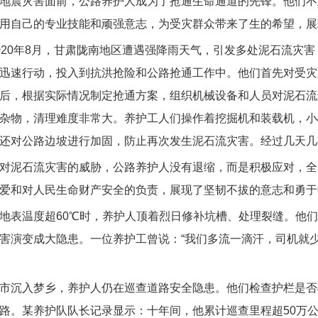
震灾害面前，公路养护人成为了抢通生命通道的先锋。他们不
用自己的专业技能和顽强意志，为受灾群众带来了生的希望，展
0年8月，甘肃陇南地区遭遇强降雨天气，引发多处泥石流灾害
迅速行动，投入到抗洪抢险和公路抢通工作中。他们首先对受灾
后，根据实际情况制定抢通方案，组织机械设备和人员对泥石流
杂物，清理难度非常大。养护工人们操作着挖掘机和装载机，小
还对公路边坡进行加固，防止再次发生泥石流灾害。经过几天几
泥石流灾害的威胁，公路养护人没有退缩，而是积极应对，全
爱和对人民生命财产安全的负责，展现了坚韧不拔的意志和勇于
表温度超60℃时，养护人顶着烈日修补坑槽、处理裂缝。他们
害演变成大隐患。一位养护工曾说：“我们多流一滴汗，司机就少
沉入梦乡，养护人仍在巡查道路安全隐患。他们检查护栏是否
路。某养护队队长记录显示：十年间，他累计巡查里程超50万公