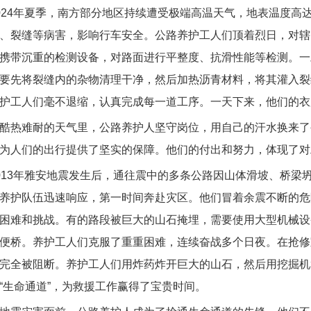
4年夏季，南方部分地区持续遭受极端高温天气，地表温度高达
、裂缝等病害，影响行车安全。公路养护工人们顶着烈日，对辖
携带沉重的检测设备，对路面进行平整度、抗滑性能等检测。一
要先将裂缝内的杂物清理干净，然后加热沥青材料，将其灌入裂
护工人们毫不退缩，认真完成每一道工序。一天下来，他们的衣
热难耐的天气里，公路养护人坚守岗位，用自己的汗水换来了
为人们的出行提供了坚实的保障。他们的付出和努力，体现了对
3年雅安地震发生后，通往震中的多条公路因山体滑坡、桥梁
养护队伍迅速响应，第一时间奔赴灾区。他们冒着余震不断的危
困难和挑战。有的路段被巨大的山石掩埋，需要使用大型机械设
便桥。养护工人们克服了重重困难，连续奋战多个日夜。在抢修
完全被阻断。养护工人们用炸药炸开巨大的山石，然后用挖掘机
“生命通道”，为救援工作赢得了宝贵时间。