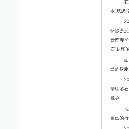
：在高
水“筑浇
：202
铲除淤泥
云南养护
石“封印
：面对
己的身躯
：200
清理落石
机会。
：地震
自己的行
：202