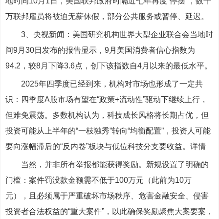
地时间10月1日，美国联邦政府时隔近七年再度“停摆”，数十
万联邦雇员将被迫无薪休假，部分公共服务或暂停、延迟。
3、央视新闻：美国研究机构世界大型企业联合会当地时
间9月30日发布的报告显示，9月美国消费者信心指数为
94.2，较8月下降3.6点，创下该指数自4月以来的最低水平。
2025年四季度已经到来，机构对市场也形成了一定共
识：四季度A股市场有望在“政策+流动性”驱动下继续上行，
但难免震荡。多数机构认为，科技成长风格将长期占优，但
投资可能从上半年的“一枝独秀”转向“均衡配置”，投资人可能
要向涨幅滞后的“反内卷”板块与低位科技分支要收益。详情
当然，并非所有举报都能获得奖励。新规设置了明确的
门槛：案件罚没款金额需不低于100万元（此前为10万
元），且必须属于严重破坏市场秩序、危害金融安全、侵害
投资者合法权益的“重大案件”，以此确保奖励聚焦大案要案，