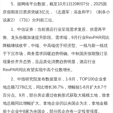
5、据网络平台数据，截至10月1日20时07分，2025国
庆假期首日票房突破3亿元，《志愿军：浴血和平》《刺杀小
说家2》《731》分列前三位。
1、中信证券：当前酒店行业呈现需求复苏、供需再平
衡、龙头份额加速提升阶段。需求端，9月行业RevPAR同比
降幅继续收窄，中端、中高端优于经济型、一线与新一线优
于下沉市场，商务需求回暖趋势明确。中秋国庆假期预订呈
现量价齐升态势，且品质化消费趋势明显，酒店行业
RevPAR同比有望实现中高个位数增长。
2、中指研究院发布数据显示，1-9月，TOP100企业拿
地总额7278亿元，同比增长36.7%，增幅较1-8月扩大8.7个
百分点。9月，部分房企通过收购形式获取大规模土地，致拿
地总额同比增幅扩大。拿地企业仍以央国企为主，拿地金额
前十企业中8家为央国企，部分民企亦有一定投资强度。