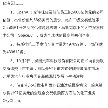
亿港元以上。
1、OpenAI：允许现任及前任员工以5000亿美元的公司
估值，出售价值约66亿美元的股份。此次二级交易使这家
ChatGPT开发商的估值超越埃隆・马斯克旗下的太空探索技
术公司（SpaceX），成为全球估值最高的初创企业。
2、特斯拉第三季度汽车交付量为497099辆，市场预估
为439612辆。
3、10月2日，岚图汽车科技股份有限公司正式向香港联
交所递交上市申请，拟以介绍上市方式登陆香港资本市场，
此举为汽车行业央国企新能源转型写下生动注脚。
4、伯克希尔-哈撒韦和西方石油达成最终协议，伯克希
尔将以97亿美元的全现金交易收购西方石油的化工业务
OxyChem。